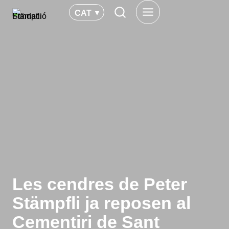
Vés
CAT
al
contingut
Les cendres de Peter
Stämpfli ja reposen al
Cementiri de Sant