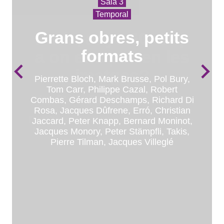
Sala 3
Sala 1
Temporal
Temporal
Sala 2
Grans obres, petits
París, anys 60. Cap
Temporal
formats
a on ens porten les
S 37. 1980.
imatges?
Impressió sobre
Pierrette Bloch, Mark Brusse, Pol Bury,
Tom Carr, Philippe Cazal, Robert
vinil
Mark Brusse, Pierre Buraglio, Christian
Combas, Gérard Deschamps, Richard Di
Jaccard, Ladislas Kijno, Peter Knapp,
Rosa, Jacques Dûfrene, Erró, Christian
Piotr Kowalski, Jean Le Gac, Jean-Michel
Peter Stämpfli
Jaccard, Peter Knapp, Bernard Moninot,
Meurice, Olivier Mosset, Pavlos, Gérard
Jacques Monory, Peter Stämpfli, Takis,
Titus-Carmel
Pierre Tilman, Jacques Villeglé