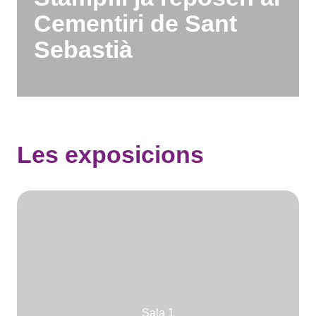
Cementiri de Sant
Sebastià
Les exposicions
Sala 3
Sala 1