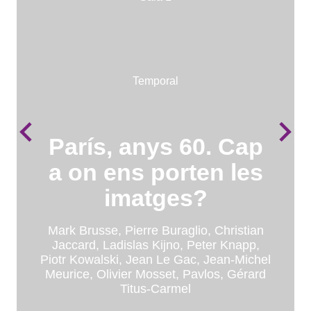
Sala 2
Temporal
Temporal
Temporal
Grans obres, petits
París, anys 60. Cap
formats
a on ens porten les
S 37. 1980.
imatges?
Impressió sobre
Pierrette Bloch, Mark Brusse, Pol Bury,
Tom Carr, Philippe Cazal, Robert
vinil
Mark Brusse, Pierre Buraglio, Christian
Combas, Gérard Deschamps, Richard Di
Jaccard, Ladislas Kijno, Peter Knapp,
Rosa, Jacques Dûfrene, Erró, Christian
Piotr Kowalski, Jean Le Gac, Jean-Michel
Peter Stämpfli
Jaccard, Peter Knapp, Bernard Moninot,
Meurice, Olivier Mosset, Pavlos, Gérard
Jacques Monory, Peter Stämpfli, Takis,
Titus-Carmel
Pierre Tilman, Jacques Villeglé