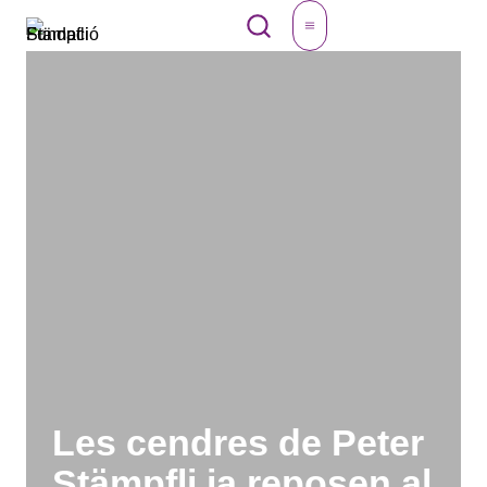
Vés
CAT
al
contingut
Les cendres de Peter
Stämpfli ja reposen al