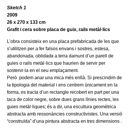
Sketch 1
2009
26 x 270 x 133 cm
Grafit i cera sobre placa de guix, rails metàl·lics
L’obra consisteix en una placa prefabricada de les que
s’utilitzen per a fer falsos envans i sostres, estesa,
abandonada,
oblidada
a terra damunt d’un parell de
guies o rails metàl·lics que haurien de servir per
sostenir-la en el seu emplaçament.
Però podem anar una mica més enllà. Si prescindim de
la tipologia del material i ens centrem únicament en la
forma, es tracta d’un rectangle recobert en part per una
taca de color negre, sobre dues grans línies rectes, les
guies metàl·liques; és a dir, una escultura geomètrica
abstracta amb ressonàncies constructivistes. Una versió
“construïda” d’una pintura abstracta en tres dimensions .