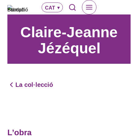
Vés
CAT
al
contingut
Claire-Jeanne
Jézéquel
La col·lecció
L’obra