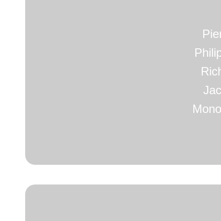
Pie
Phil
Ric
Jac
Monor