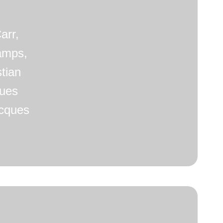
arr,
amps,
tian
ques
acques