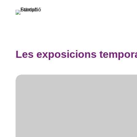
Vés
al
contingut
Les exposicions tempor