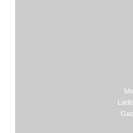
Ma
Ladi
Gac