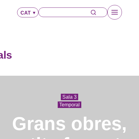
CAT
als
Sala 3
Temporal
Grans obres,