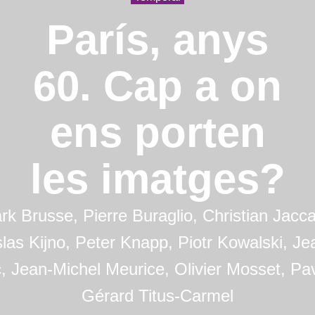
París, anys
60. Cap a on
ens porten
les imatges?
rk Brusse, Pierre Buraglio, Christian Jacca
slas Kijno, Peter Knapp, Piotr Kowalski, Je
, Jean-Michel Meurice, Olivier Mosset, Pav
Gérard Titus-Carmel