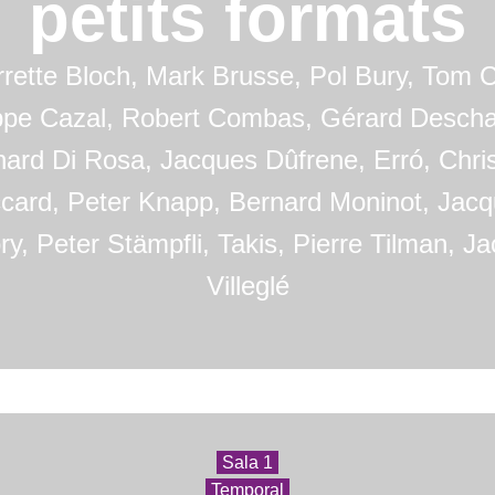
petits formats
rrette Bloch, Mark Brusse, Pol Bury, Tom C
ippe Cazal, Robert Combas, Gérard Desch
hard Di Rosa, Jacques Dûfrene, Erró, Chris
card, Peter Knapp, Bernard Moninot, Jac
y, Peter Stämpfli, Takis, Pierre Tilman, J
Villeglé
Sala 1
Temporal