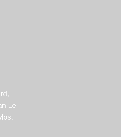
rd,
an Le
los,