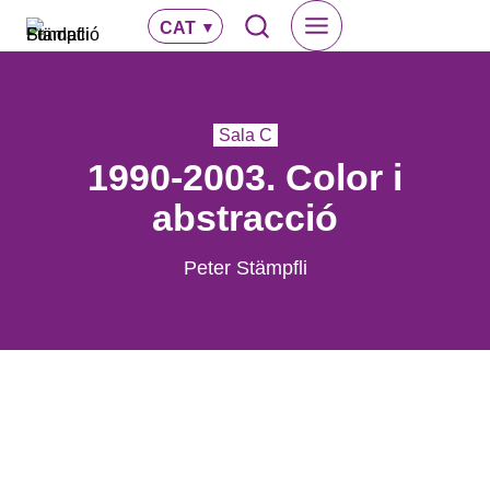
Vés
CAT
al
contingut
Sala C
1990-2003. Color i
abstracció
Peter Stämpfli