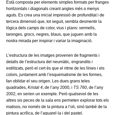
Està composta per elements simples formats per franges
horitzontals i diagonals creant angles més o menys
aguts. Es crea una inicial impressió de profunditat i de
tercera dimensió que, tot seguit, sembla desmentir la
lògica dels camps de color, vius i plans: vermells,
taronges, grocs, negres, blaus, que juguen amb la
nostra mirada per inspirar i variar la imaginació.
L’estructura de les imatges provenen de fragments i
detalls de l’estructura del neumàtic, engrandits i
estilitzats, però el cert és que el ritme de les línies i els
colors, juntament amb l’esquematisme de les formes,
fan oblidar el seu origen. Les dues grans teles
quadrades,
Kristal 4
, de l’any 2000, i
TS 760
, de l’any
2002, en serien un exemple. Però qualsevol de les
altres sis peces de la sala ens permeten explorar tots els
matisos, no només de la pintura a l’oli, sinó també de la
pintura acrílica, de l’aquarel·la i del pastel.