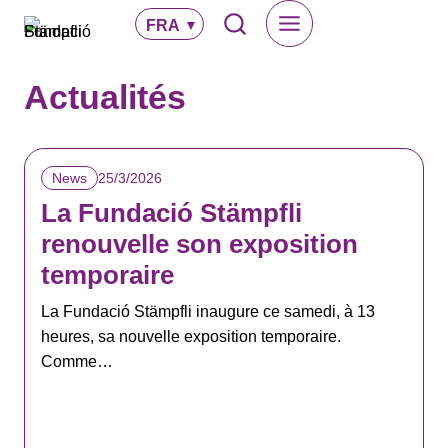
Aller
FRA
au
contenu
Actualités
25/3/2026
News
La Fundació Stämpfli
renouvelle son exposition
temporaire
La Fundació Stämpfli inaugure ce samedi, à 13
heures, sa nouvelle exposition temporaire.
Comme…