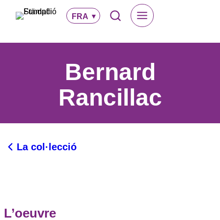
Aller
FRA
au
contenu
Bernard
Rancillac
La col·lecció
L’oeuvre