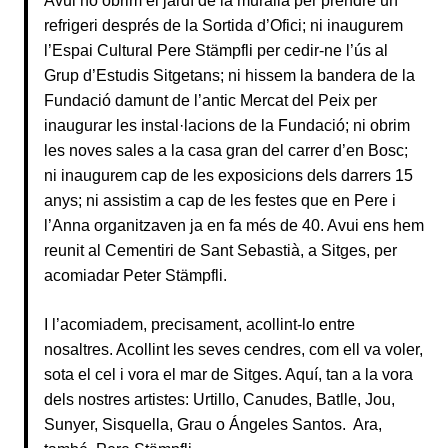
Avui no obrim el jardí de la muralla per prendre un
refrigeri després de la Sortida d’Ofici; ni inaugurem
l’Espai Cultural Pere Stämpfli per cedir-ne l’ús al
Grup d’Estudis Sitgetans; ni hissem la bandera de la
Fundació damunt de l’antic Mercat del Peix per
inaugurar les instal·lacions de la Fundació; ni obrim
les noves sales a la casa gran del carrer d’en Bosc;
ni inaugurem cap de les exposicions dels darrers 15
anys; ni assistim a cap de les festes que en Pere i
l’Anna organitzaven ja en fa més de 40. Avui ens hem
reunit al Cementiri de Sant Sebastià, a Sitges, per
acomiadar Peter Stämpfli.
I l’acomiadem, precisament, acollint-lo entre
nosaltres. Acollint les seves cendres, com ell va voler,
sota el cel i vora el mar de Sitges. Aquí, tan a la vora
dels nostres artistes: Urtillo, Canudes, Batlle, Jou,
Sunyer, Sisquella, Grau o Ángeles Santos. Ara,