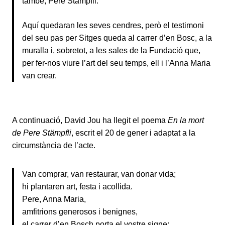
també, Pere Stämpfli.
Aquí quedaran les seves cendres, però el testimoni
del seu pas per Sitges queda al carrer d’en Bosc, a la
muralla i, sobretot, a les sales de la Fundació que,
per fer-nos viure l’art del seu temps, ell i l’Anna Maria
van crear.
A continuació, David Jou ha llegit el poema
En la mort
de Pere Stämpfli
, escrit el 20 de gener i adaptat a la
circumstància de l’acte.
Van comprar, van restaurar, van donar vida;
hi plantaren art, festa i acollida.
Pere, Anna Maria,
amfitrions generosos i benignes,
el carrer d’en Bosch porta el vostre signe: