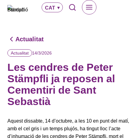
Vés
CAT
al
contingut
Actualitat
14/3/2026
Actualitat
Les cendres de Peter
Stämpfli ja reposen al
Cementiri de Sant
Sebastià
Aquest dissabte, 14 d’octubre, a les 10 en punt del matí,
amb el cel gris i un temps plujós, ha tingut lloc l’acte
d’inhumació de les cendres de Peter Stämpfli, mort el