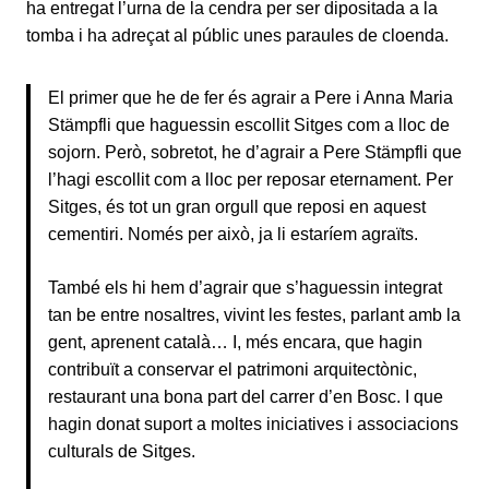
ha entregat l’urna de la cendra per ser dipositada a la
tomba i ha adreçat al públic unes paraules de cloenda.
El primer que he de fer és agrair a Pere i Anna Maria
Stämpfli que haguessin escollit Sitges com a lloc de
sojorn. Però, sobretot, he d’agrair a Pere Stämpfli que
l’hagi escollit com a lloc per reposar eternament. Per
Sitges, és tot un gran orgull que reposi en aquest
cementiri. Només per això, ja li estaríem agraïts.
També els hi hem d’agrair que s’haguessin integrat
tan be entre nosaltres, vivint les festes, parlant amb la
gent, aprenent català… I, més encara, que hagin
contribuït a conservar el patrimoni arquitectònic,
restaurant una bona part del carrer d’en Bosc. I que
hagin donat suport a moltes iniciatives i associacions
culturals de Sitges.