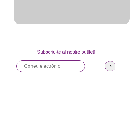
Subscriu-te al nostre butlletí
HORARIS
Tot l’any: Dissabtes i diumenges de 10
h a 14 h