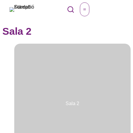
Vés
CAT
al
contingut
Sala 2
Sala 2